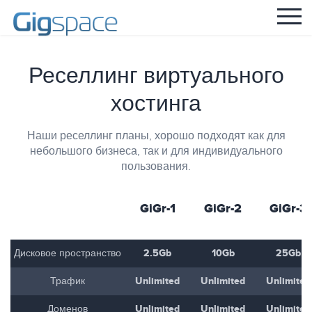
Реселлинг виртуального
хостинга
Наши реселлинг планы, хорошо подходят как для
небольшого бизнеса, так и для индивидуального
пользования.
GiGr-1
GiGr-2
GiGr-3
2.5Gb
10Gb
25Gb
Дисковое пространство
Unlimited
Unlimited
Unlimited
Трафик
Unlimited
Unlimited
Unlimited
Доменов