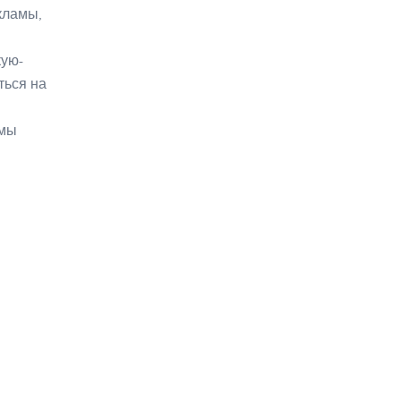
кламы,
кую-
ться на
ммы