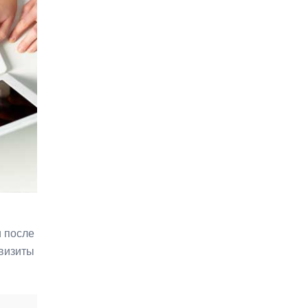
и после
квизиты