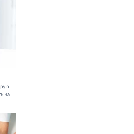
орую
ть на