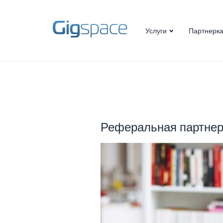
Услуги
Партнерк
Хостинг
VPS
Реселлинг
Сервера
Домены
Реферальная партнер